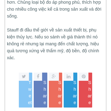
hơn. Chủng loại bộ đo áp phong phú, thích hợp
cho nhiều công việc kể cả trong sản xuất và đời
sống.
Stauff đi đầu thế giới về sản xuất thiết bị, phụ
kiện thủy lực. Nếu so sánh về giá thành thì nó
không rẻ nhưng lại mang đến chất lượng, hiệu
quả tương xứng về thẩm mỹ, độ bền, độ chính
xác.
T
S
S
S
S
w
h
h
h
h
e
ar
ar
ar
ar
et
e
e
e
e